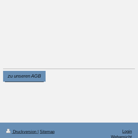
zu unseren AGB
Login
Druckversion
|
Sitemap
Webansicht