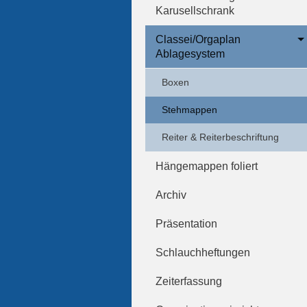
Karusellschrank
Classei/Orgaplan
Ablagesystem
Boxen
Stehmappen
Reiter & Reiterbeschriftung
Hängemappen foliert
Archiv
Präsentation
Schlauchheftungen
Zeiterfassung